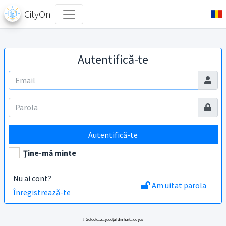
CityOn
Autentifică-te
Autentifică-te
Ţine-mă minte
Nu ai cont?
Am uitat parola
Înregistrează-te
↓ Selectează județul din harta de jos