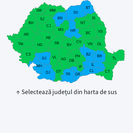
BT
SM
MM
SV
BN
IS
SJ
BH
NT
CJ
MS
HR
VS
BC
AR
AB
CV
SB
TM
VN
GL
HD
BV
CS
BZ
PH
BR
VL
GJ
TL
AG
DB
IL
MH
IF
CL
OT
CT
DJ
TR
GR
↑ Selectează județul din harta de sus