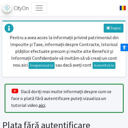
CityOn
Înapoi
Pentru a avea acces la informații privind patrimoniul din
Impozite şi Taxe, informații despre Contracte, Istoricul
Des
plăților efectuate precum şi multe alte Beneficii şi
Informații Confidențiale vă invităm să vă creați un cont
nou aici
sau dacă aveți cont
Înregistrează-te
Autentifică-te
Dacă doriți mai multe informații despre cum se
face o plată fără autentificare puteți vizualiza un
tutorial video
aici
.
Plata fără autentificare